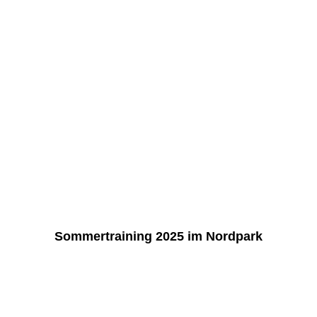
K1600_003
K1600_005
K1600_004
K1600_008
K1600_007
K1600_006
K1600_001
Sommertraining 2025 im Nordpark
K1600_001