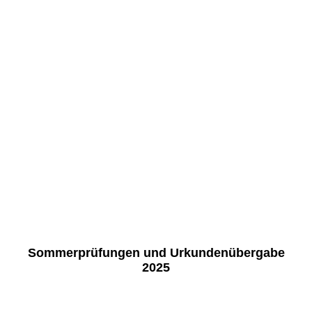
K1600_008_Training
K1600_009_Essen
K1600_010_Sashimi
K1600_011_Training Kameo Sensei
K1600_012
K1600_013
K1600_014
K1600_015
Sommerprüfungen und Urkundenübergabe
2025
K1600_002