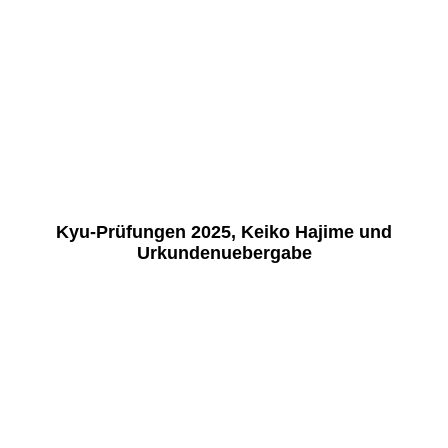
K1600_11
K1600_12
K1600_13
K1600_14
K1600_15
Kyu-Prüfungen 2025, Keiko Hajime und
Urkundenuebergabe
001-Prüfung
002-Bestanden
003-Gruppe
004-Keiko-Hajime