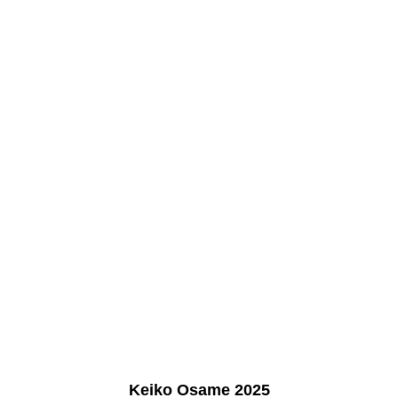
005-Victoria
006
007-Christian
008
009-Arisa
010
011-Alex
012
013-Oleg
014
015-Jin
Keiko Osame 2025