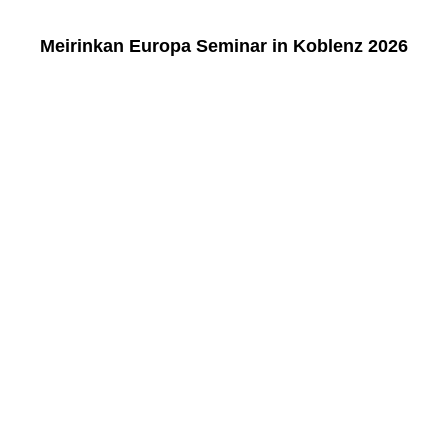
Meirinkan Europa Seminar in Koblenz 2026
K1600_01
K1600_02
K1600_03
K1600_04
K1600_05
K1600_06
K1600_07
K1600_08
K1600_09
K1600_10