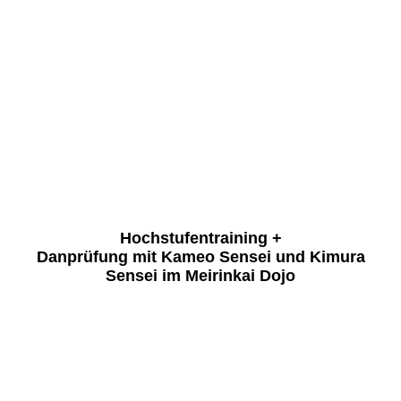
K1600_010
K1600_011
K1600_012
K1600_013
K1600_014
K1600_015
Hochstufentraining +
Danprüfung mit Kameo Sensei und Kimura
Sensei im Meirinkai Dojo
K1600_01
K1600_02
K1600_03