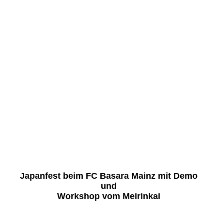
K1600_008
K1600_009
K1600_010
K1600_011
K1600_012
K1600_013
K1600_014
K1600_015
Japanfest beim FC Basara Mainz mit Demo
und
Workshop vom Meirinkai