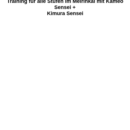
Training für alle Stufen im Meirinkai mit Kameo
Sensei +
Kimura Sensei
K1600_001
K1600_002
K1600_003
K1600_004
K1600_005
K1600_006
K1600_007
K1600_008
K1600_009