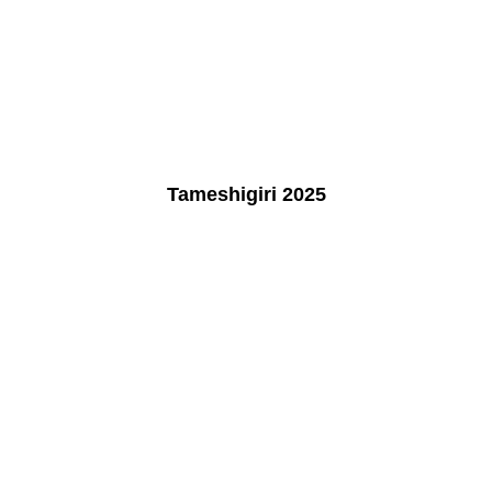
K1600_013
K1600_014
K1600_015
Tameshigiri 2025
K1600_001
K1600_002
K1600_003
K1600_004
K1600_005
K1600_006
K1600_007