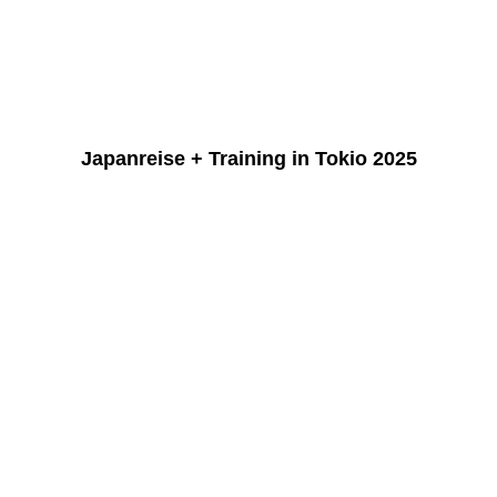
K1600_014
K1600_015
Japanreise + Training in Tokio 2025
K1600_001_Tokio Skyline
K1600_002_Tokio
K1600_003_Sekiba-san
K1600_004_Zennito
K1600_005_Training
K1600_006_Training
K1600_007_Training