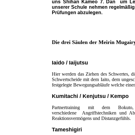
uns Shihan Kameo 7. Dan um Leh
unserer Schule nehmen regelmäßig 
Prüfungen abzulegen.
Die drei Säulen der Meirin Mugai
Iaido / Iaijutsu
Hier werden das Ziehen des Schwertes, di
Schwertscheide mit dem Iaito, dem ungesch
festgelegte Bewegungsabläufe welche eine
Kumitachi / Kenjutsu / Kempo
Partnertraining mit dem Bokuto
verschiedene Angriffstechniken und Ab
Reaktionsvermögens und Distanzgefühls.
Tameshigiri