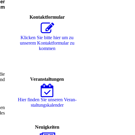
er
um
Kontaktformular
Klicken Sie bitte hier um zu
unserem Kon­takt­for­mu­lar zu
kommen
die
Veranstaltungen
ind
Hier finden Sie unseren Ver­an­
stal­tungs­ka­len­der
en
des
Neuigkeiten