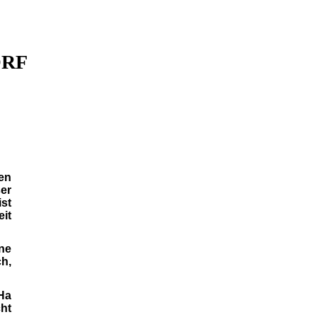
ORF
en
er
ist
eit
ine
ch,
Ha
cht