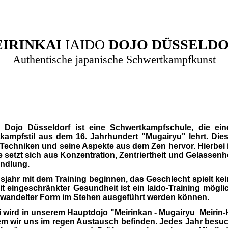
IRINKAI
IAIDO
DOJO DÜSSELD
Authentische japanische Schwertkampfkunst
o Dojo Düsseldorf ist eine Schwertkampfschule, die ein
kampfstil aus dem 16. Jahrhundert "Mugairyu" lehrt. Dies
n Techniken und seine Aspekte aus dem Zen hervor. Hierbei 
 setzt sich aus Konzentration, Zentriertheit und Gelassenh
andlung.
jahr mit dem Training beginnen, das Geschlecht spielt ke
it eingeschränkter Gesundheit ist ein Iaido-Training mögli
bgewandelter Form im Stehen ausgeführt werden können.
 wird in unserem Hauptdojo "Meirinkan - Mugairyu Meirin-
dem wir uns im regen Austausch befinden. Jedes Jahr besu